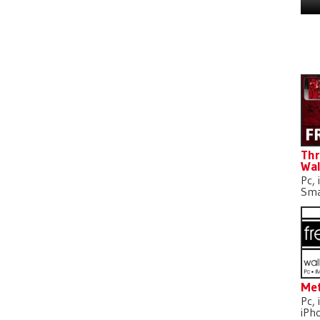
D
Thr
Wal
Pc, 
Sma
Met
Pc, 
iPh