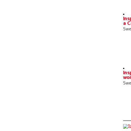
Ins
a C
Swe
Ins
wo
Swe