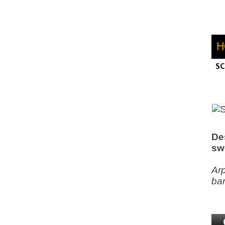
H
SC
AL
SW
De
swe
Arp
bar