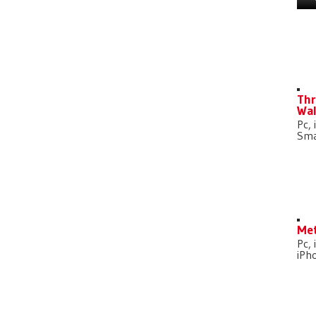
D
Thr
Wal
Pc, 
Sma
Met
Pc, 
iPh