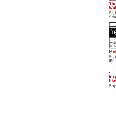
Thr
Wal
Pc, 
Sma
Met
Pc, 
iPh
Ins
lik
Rh