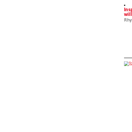
Ins
wil
Rh