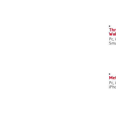
D
Thr
Wal
Pc, 
Sma
Met
Pc, 
iPh