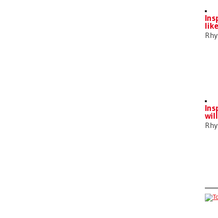
Ins
lik
Rh
Ins
wil
Rh